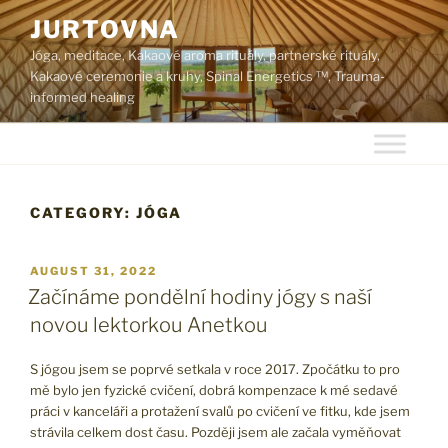
Skip
JURTOVNA
to
Jóga, meditace, Kakaové aroma rituály, partnerské rituály,
content
Kakaové ceremonie a kruhy, Spinal Energetics ™, Trauma-
informed healing
CATEGORY:
JÓGA
POSTED
AUGUST 31, 2022
ON
Začínáme pondělní hodiny jógy s naší
novou lektorkou Anetkou
S jógou jsem se poprvé setkala v roce 2017. Zpočátku to pro
mě bylo jen fyzické cvičení, dobrá kompenzace k mé sedavé
práci v kanceláři a protažení svalů po cvičení ve fitku, kde jsem
strávila celkem dost času. Později jsem ale začala vyměňovat