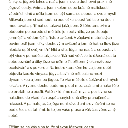
činky za jógové lekce a našla jsem i svou duchovní praxi mé
jógové cesty. Vnímala jsem kolem sebe krásné maličkosti
všedních dnů a učila jsem se být sama se sebou a svou myslí.
Milovala jsem si sednout na podložku, soustředit se na dech,
meditovat a přijímat se taková jaká jsem. S těhotenstvím a
obdobím po porodu si mé tělo jen potvrdilo, že potřebuje
jemnější a vědomější přístup cvičení. V záplavě mateřských
povinností jsem díky dechovým cvičení a jemné hatha flow józe
hledala opět svůj vnitřní klid a sílu. Jóga mě naučila se zastavit,
být více v pohodě a tak jak se říká nad věcí. Je to úžasná cesta
sebepoznání a díky józe se učíme žít přítomný okamžik bez
očekávání a s pokorou. Na instruktorském kurzu jsem opět
objevila kouzlo vinyasa jógy a baví mě mít balanc mezi
dynamickou a jemnou jógou. To vše můžete očekávat od mých
lekcích. V rytmu dechu budeme plout mezi asánami a naše tělo
se protáhne a posílí. Poté zklidníme naši mysl a pozitivně se
naladíme do všedních uspěchaných dnů díky pranajámě a
relaxaci. A pamatujte, že jóga není závod ani srovnávání se na
podložce s ostatními. Je to jen vaše praxe a váš čas věnovaný
sobě.
Těším se na Vás a na to, že si svou jógovou cestu