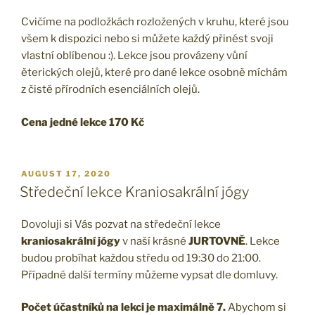
Cvičíme na podložkách rozložených v kruhu, které jsou
všem k dispozici nebo si můžete každý přinést svoji
vlastní oblíbenou :). Lekce jsou provázeny vůní
ěterických olejů, které pro dané lekce osobně míchám
z čistě přírodních esenciálních olejů.
Cena jedné lekce 170 Kč
POSTED
AUGUST 17, 2020
ON
Středeční lekce Kraniosakrální jógy
Dovoluji si Vás pozvat na středeční lekce
kraniosakrální jógy
v naší krásné
JURTOVNĚ
. Lekce
budou probíhat každou středu od 19:30 do 21:00.
Případné další termíny můžeme vypsat dle domluvy.
Počet účastníků na lekci je maximálně 7.
Abychom si