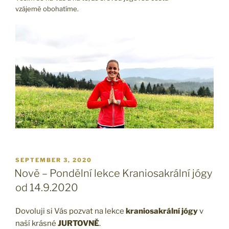
vzájemě obohatíme.
POSTED
SEPTEMBER 3, 2020
ON
Nově – Pondělní lekce Kraniosakrální jógy
od 14.9.2020
Dovoluji si Vás pozvat na lekce
kraniosakrální jógy
v
naší krásné
JURTOVNĚ
.