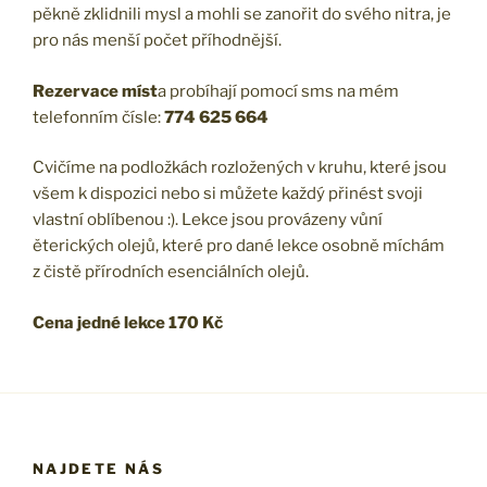
pěkně zklidnili mysl a mohli se zanořit do svého nitra, je
pro nás menší počet příhodnější.
Rezervace míst
a probíhají pomocí sms na mém
telefonním čísle:
774 625 664
Cvičíme na podložkách rozložených v kruhu, které jsou
všem k dispozici nebo si můžete každý přinést svoji
vlastní oblíbenou :). Lekce jsou provázeny vůní
ěterických olejů, které pro dané lekce osobně míchám
z čistě přírodních esenciálních olejů.
Cena jedné lekce 170 Kč
NAJDETE NÁS