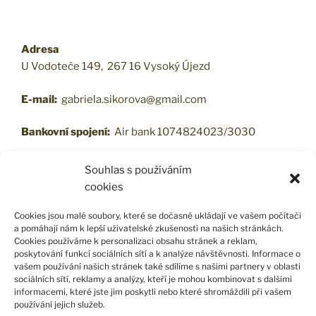
Adresa
U Vodoteče 149, 267 16 Vysoký Újezd
E-mail:
gabriela.sikorova@gmail.com
Bankovní spojení:
Air bank 1074824023/3030
Souhlas s používáním
cookies
VŠEOBECNÉ OBCHODNÍ PODMÍNKY
Cookies jsou malé soubory, které se dočasně ukládají ve vašem počítači
a pomáhají nám k lepší uživatelské zkušenosti na našich stránkách.
Cookies používáme k personalizaci obsahu stránek a reklam,
poskytování funkcí sociálních sítí a k analýze návštěvnosti. Informace o
PODMÍNKY OCHRANY OSOBNÍCH ÚDAJŮ
vašem používání našich stránek také sdílíme s našimi partnery v oblasti
sociálních sítí, reklamy a analýzy, kteří je mohou kombinovat s dalšími
informacemi, které jste jim poskytli nebo které shromáždili při vašem
používání jejich služeb.