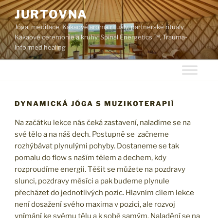
Skip
JURTOVNA
to
Jóga, meditace, Kakaové aroma rituály, partnerské rituály,
content
Kakaové ceremonie a kruhy, Spinal Energetics ™, Trauma-
informed healing
DYNAMICKÁ JÓGA S MUZIKOTERAPIÍ
Na začátku lekce nás čeká zastavení, naladíme se na
své tělo a na náš dech. Postupně se začneme
rozhýbávat plynulými pohyby. Dostaneme se tak
pomalu do flow s naším tělem a dechem, kdy
rozproudíme energii. Těšit se můžete na pozdravy
slunci, pozdravy měsíci a pak budeme plynule
přecházet do jednotlivých pozic. Hlavním cílem lekce
není dosažení svého maxima v pozici, ale rozvoj
vnímání ke svému tělu a k sobě samým. Naladění se na