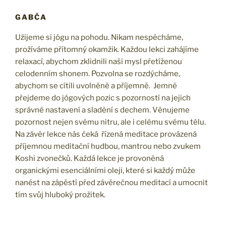
GABČA
Užijeme si jógu na pohodu. Nikam nespěcháme,
prožíváme přítomný okamžik. Každou lekci zahájíme
relaxací, abychom zklidnili naši mysl přetíženou
celodenním shonem. Pozvolna se rozdýcháme,
abychom se cítili uvolněně a příjemně. Jemně
přejdeme do jógových pozic s pozorností na jejich
správné nastavení a sladění s dechem. Věnujeme
pozornost nejen svému nitru, ale i celému svému tělu.
Na závěr lekce nás čeká řízená meditace provázená
příjemnou meditační hudbou, mantrou nebo zvukem
Koshi zvonečků. Každá lekce je provoněná
organickými esenciálními oleji, které si každý může
nanést na zápěstí před závěrečnou meditací a umocnit
tím svůj hluboký prožitek.