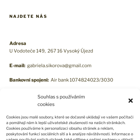
NAJDETE NÁS
Adresa
U Vodoteče 149, 267 16 Vysoký Újezd
E-mail:
gabriela.sikorova@gmail.com
Bankovní spojení:
Air bank 1074824023/3030
Souhlas s používáním
cookies
VŠEOBECNÉ OBCHODNÍ PODMÍNKY
Cookies jsou malé soubory, které se dočasně ukládají ve vašem počítači
a pomáhají nám k lepší uživatelské zkušenosti na našich stránkách.
Cookies používáme k personalizaci obsahu stránek a reklam,
poskytování funkcí sociálních sítí a k analýze návštěvnosti. Informace o
PODMÍNKY OCHRANY OSOBNÍCH ÚDAJŮ
vašem používání našich stránek také sdílíme s našimi partnery v oblasti