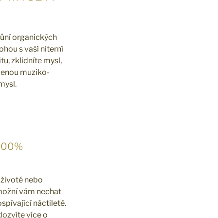
vůní organických
hou s vaší niterní
itu, zklidníte mysl,
ázenou muziko-
mysl.
100%
 životě nebo
možní vám nechat
spívající náctileté.
dozvíte více o