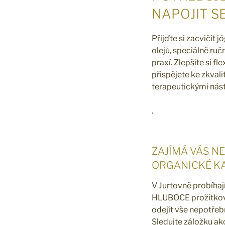
NAPOJIT S
Přijďte si zacvičit
olejů, speciálně ru
praxí. Zlepšíte si fle
přispějete ke zkval
terapeutickými nástro
.
ZAJÍMÁ VÁS N
ORGANICKÉ K
V Jurtovně probíhaj
HLUBOCE prožitková
odejít vše nepotřebn
Sledujte záložku ak