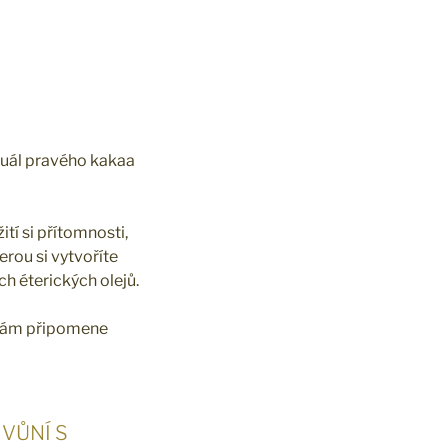
ituál pravého kakaa
tí si přítomnosti,
erou si vytvoříte
h éterických olejů.
 vám připomene
VŮNÍ S