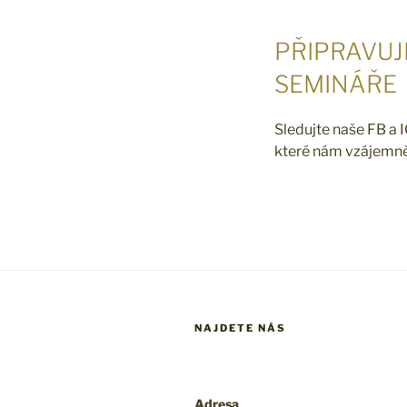
PŘIPRAVUJ
SEMINÁŘE
Sledujte naše FB a 
které nám vzájemně p
NAJDETE NÁS
Adresa