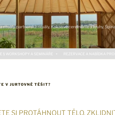
rituály, partnerské rituály, Kakaové ceremonie a kruhy, Spin
E § WORKSHOPY A SEMINÁŘE
REZERVACE A NABÍDKA PR
E V JURTOVNĚ TĚŠIT?
TE SI PROTÁHNOUT TĚLO, ZKLIDNI