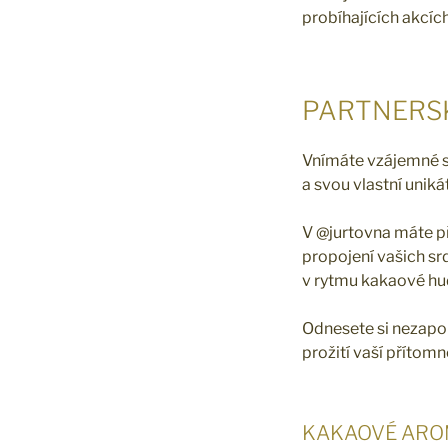
probíhajících akcích
PARTNERS
Vnímáte vzájemné so
a svou vlastní unik
V @jurtovna máte pří
propojení vašich srd
v rytmu kakaové hud
Odnesete si nezapo
prožití vaší přítom
KAKAOVÉ AROM