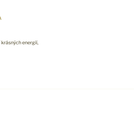
A
 krásných energií,