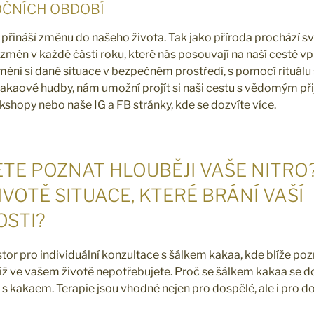
OČNÍCH OBDOBÍ
přináší změnu do našeho života. Tak jako příroda prochází svý
měn v každé části roku, které nás posouvají na naší cestě vpř
ění si dané situace v bezpečném prostředí, s pomocí rituál
kakaové hudby, nám umožní projít si naši cestu s vědomým při
shopy nebo naše IG a FB stránky, kde se dozvíte více.
TE POZNAT HLOUBĚJI VAŠE NITRO?
IVOTĚ SITUACE, KTERÉ BRÁNÍ VAŠÍ
OSTI?
stor pro individuální konzultace s šálkem kakaa, kde blíže po
 již ve vašem životě nepotřebujete. Proč se šálkem kakaa se d
 kakaem. Terapie jsou vhodné nejen pro dospělé, ale i pro dos