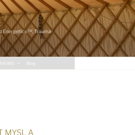
al Energetics ™, Trauma-
ONÁJMU
Blog
T MYSL A