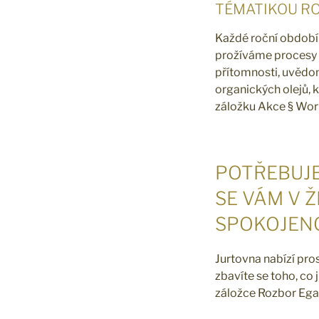
TÉMATIKOU R
Každé roční období 
prožíváme procesy z
přítomnosti, uvědom
organických olejů, 
záložku Akce § Work
POTŘEBUJE
SE VÁM V Ž
SPOKOJEN
Jurtovna nabízí pro
zbavíte se toho, co
záložce Rozbor Ega s