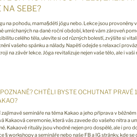
E NA SEBE?
 jógu na pohodu, mama§děti jógu nebo. Lekce jsou provoněny 
čně umíchaných na dané roční období, které vám zároveň pomo
xibilitu celého těla, ulevíte si od různých bolestí, zvýšíte si vital
itnění vašeho spánku a nálady. Napětí odejde s relaxací prov
ji na závěr lekce. Jóga revitalizuje nejen vaše tělo, ale i vaši 
EPOZNANÉ? CHTĚLI BYSTE OCHUTNAT PRAVÉ 
AKAO?
í zajímavé semináře na téma Kakao a jeho příprava v běžném
 Kakaová ceremonie, která vás zavede do vašeho nitra a u
é. Kakaové rituály jsou vhodné nejen pro dospělé, ale i pro do
ce § workshopy a semináře nebo naše FB a IG stránky, kde se 