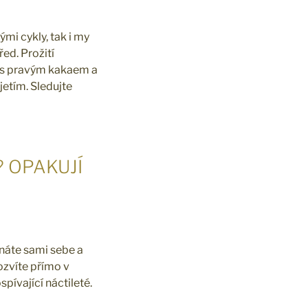
mi cykly, tak i my
ed. Prožití
u s pravým kakaem a
jetím. Sledujte
 OPAKUJÍ
znáte sami sebe a
ozvíte přímo v
pívající náctileté.