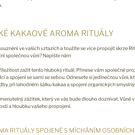
.
KÉ KAKAOVÉ AROMA RITUÁLY
uznění ve vašich vztazích a toužíte se více propojit skrze R
átní společnou vůni? Napište nám
ležitost zažít tento hluboký rituál. Přinese vám společné proži
cí a spojení se sami se sebou. Odnesete si jedinečnou vůni, kt
by, při lahodném šálku kakaa a spojení organických smyslnýc
menutelný zážitek, který ve vás bude dlouho doznívat. Vůně
nosti a hloubku vašeho propojení.
A RITUÁLY SPOJENÉ S MÍCHÁNÍM OSOBNÍCH 