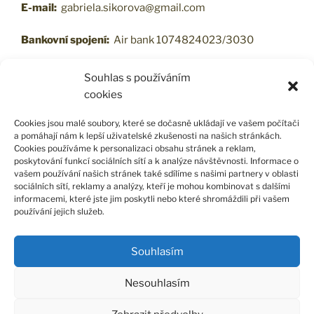
E-mail:
gabriela.sikorova@gmail.com
Bankovní spojení:
Air bank 1074824023/3030
Souhlas s používáním
cookies
VŠEOBECNÉ OBCHODNÍ PODMÍNKY
Cookies jsou malé soubory, které se dočasně ukládají ve vašem počítači
a pomáhají nám k lepší uživatelské zkušenosti na našich stránkách.
Cookies používáme k personalizaci obsahu stránek a reklam,
poskytování funkcí sociálních sítí a k analýze návštěvnosti. Informace o
PODMÍNKY OCHRANY OSOBNÍCH ÚDAJŮ
vašem používání našich stránek také sdílíme s našimi partnery v oblasti
sociálních sítí, reklamy a analýzy, kteří je mohou kombinovat s dalšími
informacemi, které jste jim poskytli nebo které shromáždili při vašem
používání jejich služeb.
Souhlasím
Facebook
Instagram
Email
Nesouhlasím
PODMÍNKY OCHRANY OSOBNÍCH ÚDAJŮ
Proudly