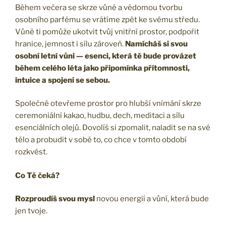
Během večera se skrze vůně a vědomou tvorbu
osobního parfému se vrátíme zpět ke svému středu.
Vůně ti pomůže ukotvit tvůj vnitřní prostor, podpořit
hranice, jemnost i sílu zároveň.
Namícháš si svou
osobní letní vůni — esenci, která tě bude provázet
během celého léta jako připomínka přítomnosti,
intuice a spojení se sebou.
Společně otevřeme prostor pro hlubší vnímání skrze
ceremoniální kakao, hudbu, dech, meditaci a sílu
esenciálních olejů. Dovolíš si zpomalit, naladit se na své
tělo a probudit v sobě to, co chce v tomto období
rozkvést.
Co Tě čeká?
Rozproudíš svou mysl
novou energií a vůní, která bude
jen tvoje.