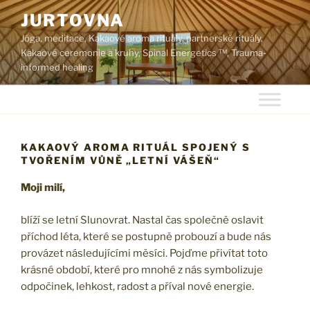
Skip
JURTOVNA
to
Jóga, meditace, Kakaové aroma rituály, partnerské rituály,
content
Kakaové ceremonie a kruhy, Spinal Energetics ™, Trauma-
informed healing
KAKAOVÝ AROMA RITUÁL SPOJENÝ S
TVOŘENÍM VŮNĚ „LETNÍ VÁŠEŇ“
Moji milí,
blíží se letní Slunovrat. Nastal čas společně oslavit
příchod léta, které se postupně probouzí a bude nás
provázet následujícími měsíci. Pojďme přivítat toto
krásné období, které pro mnohé z nás symbolizuje
odpočinek, lehkost, radost a příval nové energie.