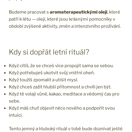
Budeme pracovat s
aromaterapeutickými oleji
, které
patří k létu — oleji, které jsou krásnými pomocníky v
období zvýšené aktivity, změn a intenzivního prožívání.
Kdy si dopřát letní rituál?
Když cítíš, že se chceš více propojit sama se sebou.
Když potřebuješ ukotvit svůj vnitřní oheň.
Když toužíš zpomalit a utišit mysl.
Když chceš zažít hlubší přítomnost a chvíli jen být.
Když tě volají vůně, kakao, meditace a vědomý čas pro
sebe.
Když máš chuť objevit něco nového a podpořit svou
intuici.
Tento jemný a hluboký rituál v tobě bude doznívat ještě