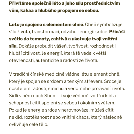
Přivítáme společně léto a jeho sílu prostřednictvím
vůní, kakaa a hlubšího propojení se sebou.
Léto je spojeno s elementem ohně
. Oheň symbolizuje
sílu života, transformaci, odvahu i energii srdce.
Přináší
světlo do temnoty, zahřívá a ukotvuje tvoji vnitřní
sílu.
Dokáže probudit vášeň, tvořivost, rozhodnost i
hlubší citlivost. Je energií, která tě vede k větší
otevřenosti, autenticitě a radosti ze života.
V tradiční čínské medicíně vládne létu element ohně,
který je spojen se srdcem a tenkým střevem. Srdce je
nositelem radosti, smíchu a vědomého prožívání života.
Sídlí v něm duch Shen — tvoje vědomí, vnitřní klid a
schopnost cítit spojení se sebou i okolním světem.
Pokud je energie srdce v nerovnováze, můžeš cítit
neklid, roztěkanost nebo vnitřní chaos, který následně
ovlivňuje celé tělo.