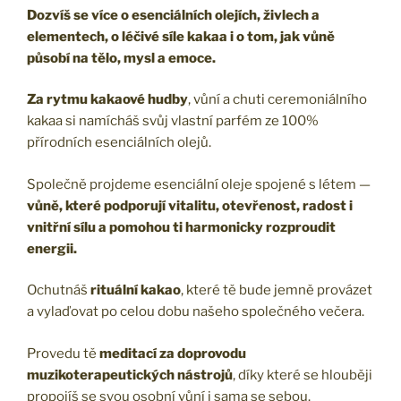
Dozvíš se více o esenciálních olejích, živlech a
elementech, o léčivé síle kakaa i o tom, jak vůně
působí na tělo, mysl a emoce.
Za rytmu kakaové hudby
, vůní a chuti ceremoniálního
kakaa si namícháš svůj vlastní parfém ze 100%
přírodních esenciálních olejů.
Společně projdeme esenciální oleje spojené s létem —
vůně, které podporují vitalitu, otevřenost, radost i
vnitřní sílu a pomohou ti harmonicky rozproudit
energii.
Ochutnáš
rituální kakao
, které tě bude jemně provázet
a vylaďovat po celou dobu našeho společného večera.
Provedu tě
meditací za doprovodu
muzikoterapeutických nástrojů
, díky které se hlouběji
propojíš se svou osobní vůní i sama se sebou.