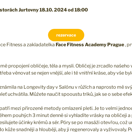
ostorách Jurtovny 18.10. 2024 od 18:00
rezervace
ace Fitness a zakladatelka
Face Fitness Academy Prague
, p
 mě propojení obličeje, těla a mysli. Obličej je zrcadlo našeho
třeba věnovat se nejen vnější, ale i té vnitřní kráse, aby vše by
eznámila na Longevity day v Salónu v růžích a naprosto mě 
leť uchvátila. Můžete naučit spooustu triků, jak se o sebe efek
patří mezi přirozené metody omlazení pleti. Je to velmi jedno
hem pouhých 3 minut denně si vyhladíte vrásky na obličeji a p
esilujete účinky krémů a sér. Póry se po masáži otevřou, což
 kůže snadněji a hlouběji, aby ji regenerovaly a vyživovaly. 