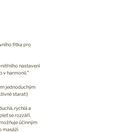
rvního fitka pro
 vnitřního nastavení
lo v harmonii.”
svým jednoduchým
tivně starat:)
duchá, rychlá a
leť se rozzáří.
 umožňuje účinným
Po masáži