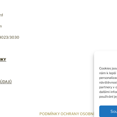
zd
om
24023/3030
NKY
Cookies jso
nám k lepší
personalizac
ÚDAJŮ
návštěvnost
partnery v o
dalšími info
používání je
So
PODMÍNKY OCHRANY OSOBNÍCH ÚDAJŮ