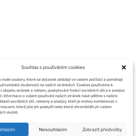
Souhlas s používáním cookies
u malé soubory, které se dočasně ukládají ve vašem počítači a pomáhají
 uživatelské zkušenosti na našich stránkách. Cookies používáme k
i obsahu stránek a reklam, poskytování funkcí sociálních sítí a k analýze
i. Informace o vašem používání našich stránek také sdílíme s našimi
blasti sociálních sítí, reklamy a analýzy, kteří je mohou kombinovat s
rmacemi, které jste jim poskytli nebo které shromáždili při vašem
jich služeb.
uhlasím
Nesouhlasím
Zobrazit předvolby
Proudly powered by WordPress