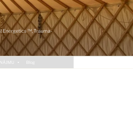
al Energetics ™, Trauma-
ONÁJMU
Blog
,