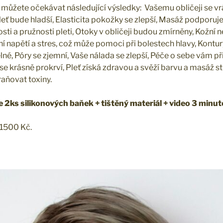
můžete očekávat následující výsledky: Vašemu obličeji se vrátí
pleť bude hladší, Elasticita pokožky se zlepší, Masáž podporuj
sti a pružnosti pleti, Otoky v obličeji budou zmírněny, Kožní 
í napětí a stres, což může pomoci při bolestech hlavy, Kontu
telné, Póry se zjemní, Vaše nálada se zlepší, Péče o sebe vám p
 se krásně prokrví, Pleť získá zdravou a svěží barvu a masáž 
aňovat toxiny.
e 2ks silikonových baňek + tištěný materiál + video 3 min
 1500 Kč.