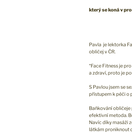
který se koná v pr
Pavla je lektorka F
obličej v ČR.
“Face Fitness je pro
a zdraví, proto je po
S Pavlou jsem se s
přístupem k péči o p
Baňkování obličeje 
efektivní metoda. Bě
Navíc díky masáži z
látkám proniknout do