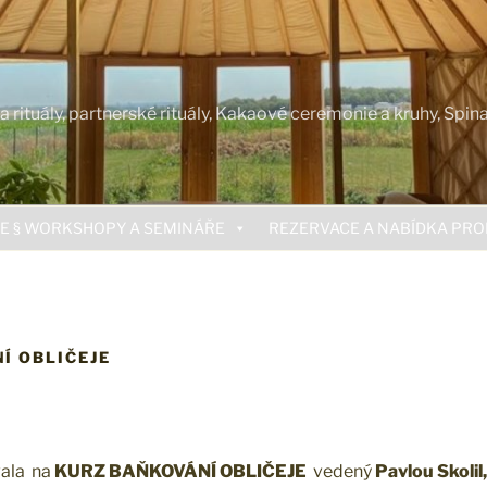
rituály, partnerské rituály, Kakaové ceremonie a kruhy, Spin
E § WORKSHOPY A SEMINÁŘE
REZERVACE A NABÍDKA PR
Í OBLIČEJE
vala na
KURZ BAŇKOVÁNÍ OBLIČEJE
vedený
Pavlou Skolil