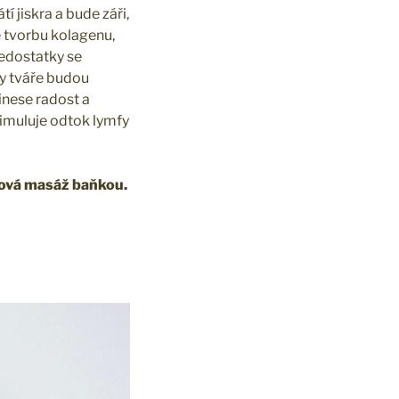
 jiskra a bude záři,
e tvorbu kolagenu,
nedostatky se
ry tváře budou
řinese radost a
stimuluje odtok lymfy
utová masáž baňkou.