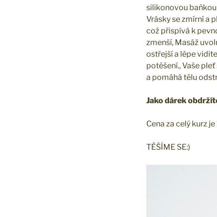
silikonovou baňkou 
Vrásky se zmírní a 
což přispívá k pevno
zmenší, Masáž uvoln
ostřejší a lépe vidi
potěšení., Vaše pleť
a pomáhá tělu odstr
Jako dárek obdržít
Cena za celý kurz je
TĚŠÍME SE:)