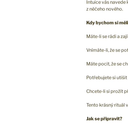
Intuice vás navede k
z něčeho nového.
Kdy bychom si měli 
Máte-li se rádi a za
Vnímáte-li, že se p
Máte pocit, že se 
Potřebujete si utišit
Chcete-li si prožít 
Tento krásný rituál 
Jak se připravit?