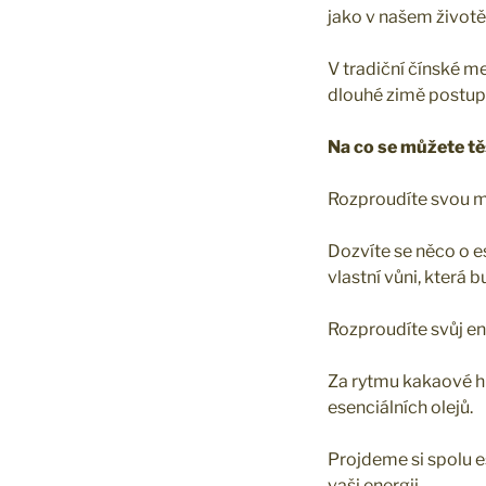
jako v našem životě
V tradiční čínské me
dlouhé zimě postupn
Na co se můžete tě
Rozproudíte svou mys
Dozvíte se něco o e
vlastní vůni, která 
Rozproudíte svůj en
Za rytmu kakaové h
esenciálních olejů.
Projdeme si spolu es
vaši energii.