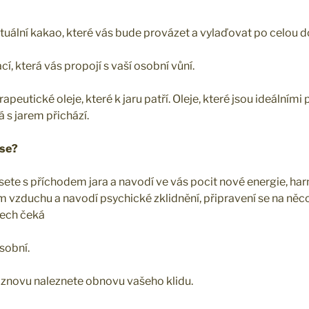
tuální kakao, které vás bude provázet a vylaďovat po celou d
, která vás propojí s vaší osobní vůní.
eutické oleje, které k jaru patří. Oleje, které jsou ideálními
rá s jarem přichází.
ese?
sete s příchodem jara a navodí ve vás pocit nové energie, har
em vzduchu a navodí psychické zklidnění, připravení se na něc
nech čeká
osobní.
h znovu naleznete obnovu vašeho klidu.