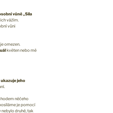
sobní vůně „Síla
jich vážím.
obní vůni
i je omezen.
uál
květen nebo mě
 ukazuje jeho
ní.
říchodem něčeho
 posíláme je pomocí
y nebylo druhé, tak