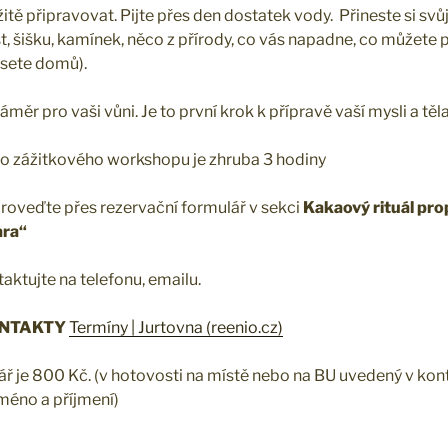
itě připravovat. Pijte přes den dostatek vody. Přineste si sv
ist, šišku, kamínek, něco z přírody, co vás napadne, co můžete p
esete domů).
áměr pro vaši vůni. Je to první krok k přípravě vaší mysli a těla
o zážitkového workshopu je zhruba 3 hodiny
roveďte přes rezervační formulář v sekci
Kakaový rituál pr
ara“
ktujte na telefonu, emailu.
ONTAKTY
Termíny | Jurtovna (reenio.cz)
ř je 800 Kč. (v hotovosti na místě nebo na BU uvedený v kon
éno a příjmení)