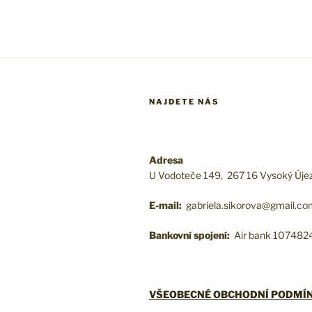
NAJDETE NÁS
Adresa
U Vodoteče 149, 267 16 Vysoký Úje
E-mail:
gabriela.sikorova@gmail.c
Bankovní spojení:
Air bank 10748
VŠEOBECNÉ OBCHODNÍ PODMÍ