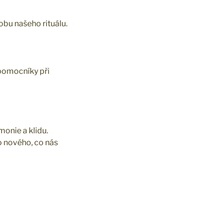
obu našeho rituálu.
 pomocníky při
monie a klidu.
o nového, co nás