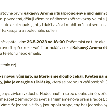
urtovně první
Kakaový Aroma rituál propojený s mícháním o
lmi povedená, děkuji všem za nádherné zpětné vazby, velmi si 
 tuto akci zopakuji, aby i další z vás si mohli umíchat svou os
 kakaa, jara a společného sdílení.
vně v pátek dne
26.5.2023 od 18 :00
. Počet míst na tuto akc
roveďte přes rezervační formulář v sekci
Kakaový Aroma rit
a telefonu nebo emailu.
reenio.cz)
 s novou vůní jaro, na které jsme dlouho čekali. Květen nám
 jako je energie a síla lásky
, která se propojí s vaší osobní vů
pojeny s živlem vzduchu. Nadechnutím se po dlouhé zimě, s p
e zpět z temnoty do světla. Přijímáme nová přání a radost,
Víme, že jednotlivé živly jsou spolu propojeny, bez jednoho b