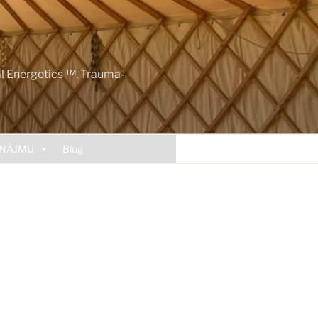
al Energetics ™, Trauma-
ONÁJMU
Blog