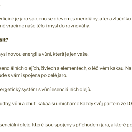
.
dicíně je jaro spojeno se dřevem, s meridiány jater a žlučníku
ě vracíme naše tělo i mysl do rovnováhy.
šit?
l novou energii a vůní, která je jen vaše.
senciálních olejích, živlech a elementech, o léčivém kakau. N
bude s vámi spojena po celé jaro.
ergetický systém s vůní esenciálních olejů.
udby, vůní a chutí kakaa si umícháme každý svůj parfém ze 1
enciální oleje, které jsou spojeny s příchodem jara, a které po