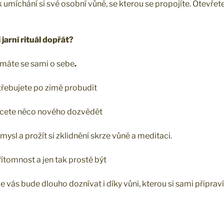
 umíchání si své osobní vůně, se kterou se propojíte. Otevřete
jarní rituál dopřát?
jímáte se sami o sebe
.
otřebujete po zimě probudit
chcete něco nového dozvědět
 mysl a prožít si zklidnění skrze vůně a meditaci.
přítomnost a jen tak prostě být
ve vás bude dlouho doznívat i díky vůni, kterou si sami připraví