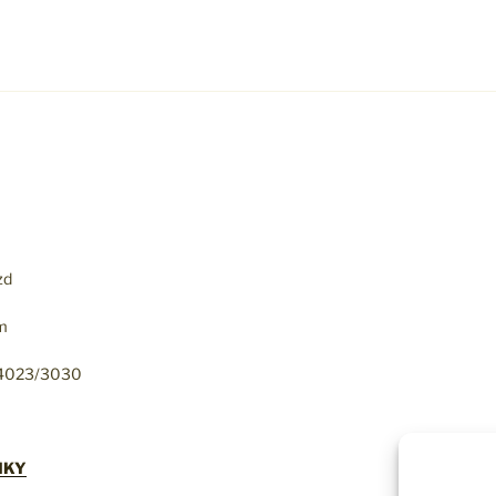
zd
om
24023/3030
NKY