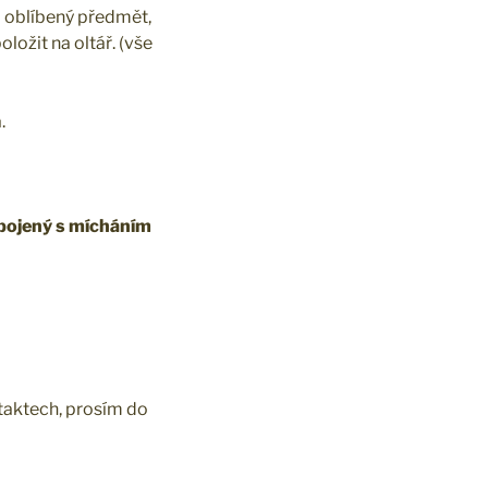
ůj oblíbený předmět,
oložit na oltář. (vše
.
opojený s mícháním
taktech, prosím do