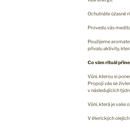
Ochutnáte úžasné ri
Provedu vás meditací
Použijeme aromaterap
přívalu aktivity, kte
Co vám rituál přin
Vůni, kterou si pone
Propojí vás se živl
v následujících týd
Vůni, která je vaše 
V éterických olejíc