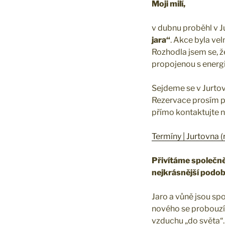
Moji milí,
v dubnu proběhl v J
jara“
. Akce byla ve
Rozhodla jsem se, že
propojenou s energií
Sejdeme se v Jurto
Rezervace prosím p
přímo kontaktujte n
Termíny | Jurtovna (
Přivítáme společně
nejkrásnější podoby,
Jaro a vůně jsou s
nového se probouzím
vzduchu „do světa“. 