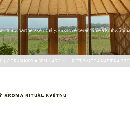
rituály, partnerské rituály, Kakaové ceremonie a kruhy, Spin
E § WORKSHOPY A SEMINÁŘE
REZERVACE A NABÍDKA PR
Ý AROMA RITUÁL KVĚTNU