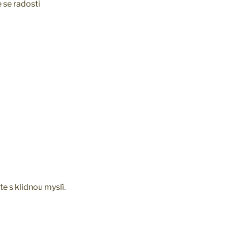
 se radosti
te s klidnou myslí.