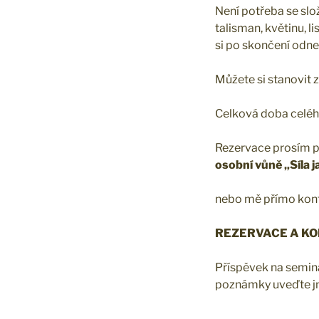
Není potřeba se slož
talisman, květinu, l
si po skončení odn
Můžete si stanovit z
Celková doba celéh
Rezervace prosím p
osobní vůně „Síla j
nebo mě přímo konta
REZERVACE A K
Příspěvek na seminá
poznámky uveďte jm