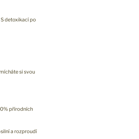
. S detoxikací po
amícháte si svou
00% přírodních
silní a rozproudí